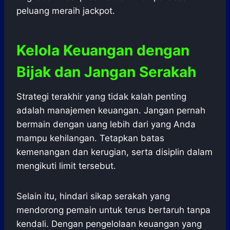
peluang meraih jackpot.
Kelola Keuangan dengan
Bijak dan Jangan Serakah
Strategi terakhir yang tidak kalah penting
adalah manajemen keuangan. Jangan pernah
bermain dengan uang lebih dari yang Anda
mampu kehilangan. Tetapkan batas
kemenangan dan kerugian, serta disiplin dalam
mengikuti limit tersebut.
Selain itu, hindari sikap serakah yang
mendorong pemain untuk terus bertaruh tanpa
kendali. Dengan pengelolaan keuangan yang