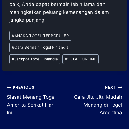
baik, Anda dapat bermain lebih lama dan
meningkatkan peluang kemenangan dalam
jangka panjang.
Post
#
ANGKA TOGEL TERPOPULER
Tags:
#
Cara Bermain Togel Finlandia
#
Jackpot Togel Finlandia
#
TOGEL ONLINE
Post
PREVIOUS
NEXT
Siasat Menang Togel
Cara Jitu Jitu Mudah
navigation
Amerika Serikat Hari
Menang di Togel
Ini
Argentina