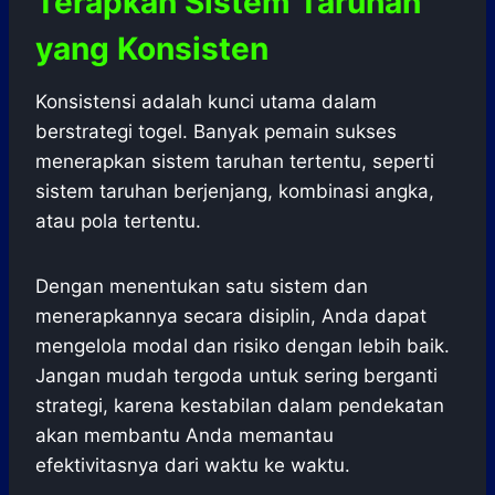
Terapkan Sistem Taruhan
yang Konsisten
Konsistensi adalah kunci utama dalam
berstrategi togel. Banyak pemain sukses
menerapkan sistem taruhan tertentu, seperti
sistem taruhan berjenjang, kombinasi angka,
atau pola tertentu.
Dengan menentukan satu sistem dan
menerapkannya secara disiplin, Anda dapat
mengelola modal dan risiko dengan lebih baik.
Jangan mudah tergoda untuk sering berganti
strategi, karena kestabilan dalam pendekatan
akan membantu Anda memantau
efektivitasnya dari waktu ke waktu.