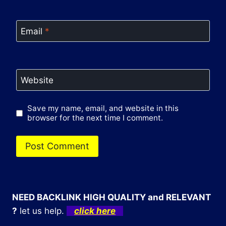
Email
*
Website
Save my name, email, and website in this
browser for the next time I comment.
NEED BACKLINK HIGH QUALITY and RELEVANT
?
let us help.
click here