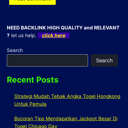
NEED BACKLINK HIGH QUALITY and RELEVANT
?
let us help.
click here
Search
Search
Recent Posts
Strategi Mudah Tebak Angka Togel Hongkong
Untuk Pemula
Bocoran Tips Mendapatkan Jackpot Besar Di
Togel Chicago Day