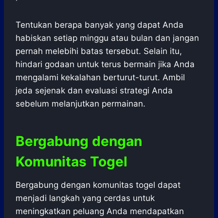
Tentukan berapa banyak yang dapat Anda
habiskan setiap minggu atau bulan dan jangan
pernah melebihi batas tersebut. Selain itu,
hindari godaan untuk terus bermain jika Anda
mengalami kekalahan berturut-turut. Ambil
jeda sejenak dan evaluasi strategi Anda
sebelum melanjutkan permainan.
Bergabung dengan
Komunitas Togel
Bergabung dengan komunitas togel dapat
menjadi langkah yang cerdas untuk
meningkatkan peluang Anda mendapatkan