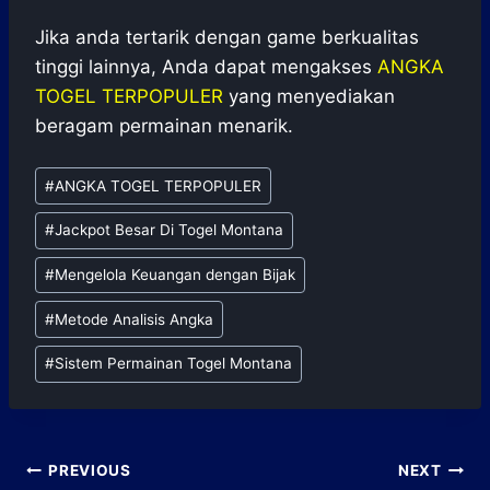
Jika anda tertarik dengan game berkualitas
tinggi lainnya, Anda dapat mengakses
ANGKA
TOGEL TERPOPULER
yang menyediakan
beragam permainan menarik.
Post
#
ANGKA TOGEL TERPOPULER
Tags:
#
Jackpot Besar Di Togel Montana
#
Mengelola Keuangan dengan Bijak
#
Metode Analisis Angka
#
Sistem Permainan Togel Montana
Post
PREVIOUS
NEXT