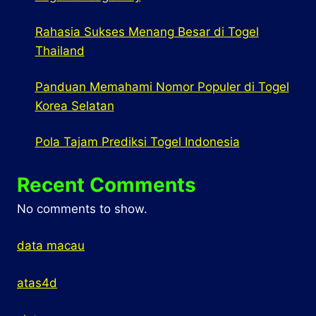
Rahasia Sukses Menang Besar di Togel
Thailand
Panduan Memahami Nomor Populer di Togel
Korea Selatan
Pola Tajam Prediksi Togel Indonesia
Recent Comments
No comments to show.
data macau
atas4d