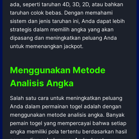
ada, seperti taruhan 4D, 3D, 2D, atau bahkan
taruhan colok bebas. Dengan memahami
sistem dan jenis taruhan ini, Anda dapat lebih
strategis dalam memilih angka yang akan
dipasang dan meningkatkan peluang Anda
untuk memenangkan jackpot.
Menggunakan Metode
Analisis Angka
Salah satu cara untuk meningkatkan peluang
Anda dalam permainan togel adalah dengan
menggunakan metode analisis angka. Banyak
pemain togel yang mempercayai bahwa setiap
angka memiliki pola tertentu berdasarkan hasil