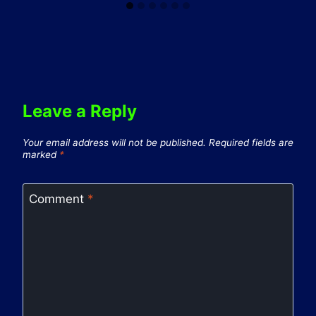
Leave a Reply
Your email address will not be published.
Required fields are
marked
*
Comment
*