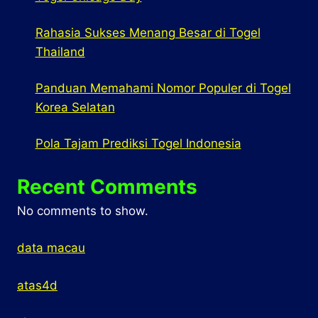
Rahasia Sukses Menang Besar di Togel
Thailand
Panduan Memahami Nomor Populer di Togel
Korea Selatan
Pola Tajam Prediksi Togel Indonesia
Recent Comments
No comments to show.
data macau
atas4d