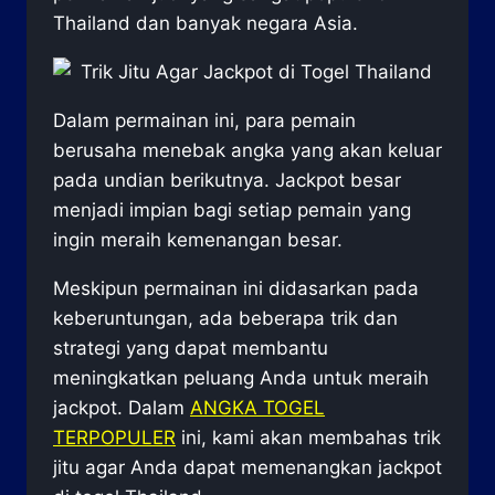
Thailand dan banyak negara Asia.
Dalam permainan ini, para pemain
berusaha menebak angka yang akan keluar
pada undian berikutnya. Jackpot besar
menjadi impian bagi setiap pemain yang
ingin meraih kemenangan besar.
Meskipun permainan ini didasarkan pada
keberuntungan, ada beberapa trik dan
strategi yang dapat membantu
meningkatkan peluang Anda untuk meraih
jackpot. Dalam
ANGKA TOGEL
TERPOPULER
ini, kami akan membahas trik
jitu agar Anda dapat memenangkan jackpot