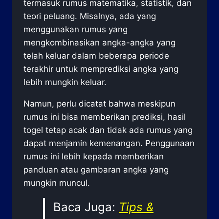
termasuk rumus matematika, statistik, dan
teori peluang. Misalnya, ada yang
menggunakan rumus yang
mengkombinasikan angka-angka yang
telah keluar dalam beberapa periode
terakhir untuk memprediksi angka yang
lebih mungkin keluar.
Namun, perlu dicatat bahwa meskipun
rumus ini bisa memberikan prediksi, hasil
togel tetap acak dan tidak ada rumus yang
dapat menjamin kemenangan. Penggunaan
rumus ini lebih kepada memberikan
panduan atau gambaran angka yang
mungkin muncul.
Baca Juga:
Tips &