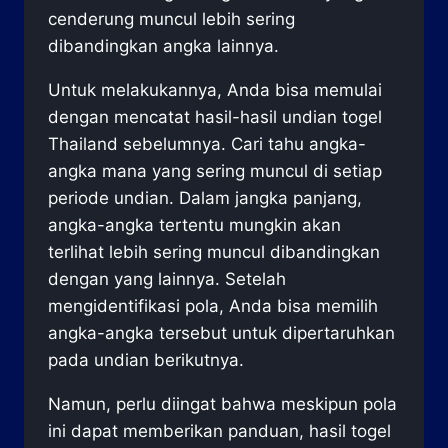
cenderung muncul lebih sering
dibandingkan angka lainnya.
Untuk melakukannya, Anda bisa memulai
dengan mencatat hasil-hasil undian togel
Thailand sebelumnya. Cari tahu angka-
angka mana yang sering muncul di setiap
periode undian. Dalam jangka panjang,
angka-angka tertentu mungkin akan
terlihat lebih sering muncul dibandingkan
dengan yang lainnya. Setelah
mengidentifikasi pola, Anda bisa memilih
angka-angka tersebut untuk dipertaruhkan
pada undian berikutnya.
Namun, perlu diingat bahwa meskipun pola
ini dapat memberikan panduan, hasil togel