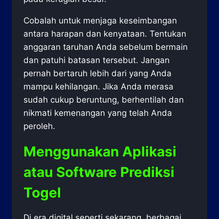
Cobalah untuk menjaga keseimbangan
antara harapan dan kenyataan. Tentukan
anggaran taruhan Anda sebelum bermain
dan patuhi batasan tersebut. Jangan
pernah bertaruh lebih dari yang Anda
mampu kehilangan. Jika Anda merasa
sudah cukup beruntung, berhentilah dan
nikmati kemenangan yang telah Anda
peroleh.
Menggunakan Aplikasi
atau Software Prediksi
Togel
Di era digital seperti sekarang, berbagai