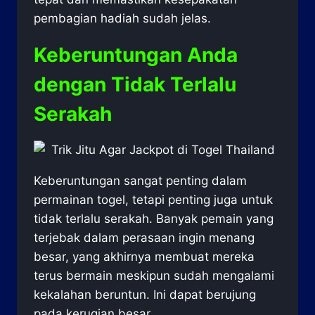
pembagian hadiah sudah jelas.
Keberuntungan Anda
dengan Tidak Terlalu
Serakah
Keberuntungan sangat penting dalam
permainan togel, tetapi penting juga untuk
tidak terlalu serakah. Banyak pemain yang
terjebak dalam perasaan ingin menang
besar, yang akhirnya membuat mereka
terus bermain meskipun sudah mengalami
kekalahan beruntun. Ini dapat berujung
pada kerugian besar.