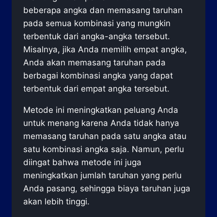
beberapa angka dan memasang taruhan
pada semua kombinasi yang mungkin
terbentuk dari angka-angka tersebut.
Misalnya, jika Anda memilih empat angka,
Anda akan memasang taruhan pada
berbagai kombinasi angka yang dapat
terbentuk dari empat angka tersebut.
Metode ini meningkatkan peluang Anda
untuk menang karena Anda tidak hanya
memasang taruhan pada satu angka atau
satu kombinasi angka saja. Namun, perlu
diingat bahwa metode ini juga
meningkatkan jumlah taruhan yang perlu
Anda pasang, sehingga biaya taruhan juga
akan lebih tinggi.