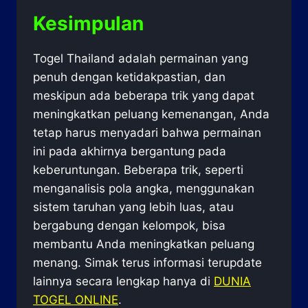
Kesimpulan
Togel Thailand adalah permainan yang
penuh dengan ketidakpastian, dan
meskipun ada beberapa trik yang dapat
meningkatkan peluang kemenangan, Anda
tetap harus menyadari bahwa permainan
ini pada akhirnya bergantung pada
keberuntungan. Beberapa trik, seperti
menganalisis pola angka, menggunakan
sistem taruhan yang lebih luas, atau
bergabung dengan kelompok, bisa
membantu Anda meningkatkan peluang
menang. Simak terus informasi terupdate
lainnya secara lengkap hanya di
DUNIA
TOGEL ONLINE
.