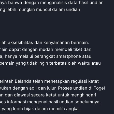
caya bahwa dengan menganalisis data hasil undian
ng lebih mungkin muncul dalam undian
lah aksesibilitas dan kenyamanan bermain.
main dapat dengan mudah membeli tiket dan
ja, hanya melalui perangkat smartphone atau
pemain yang tidak ingin terbatas oleh waktu atau
intah Belanda telah menetapkan regulasi ketat
kan dengan adil dan jujur. Proses undian di Togel
n dan diawasi secara ketat untuk menghindari
ses informasi mengenai hasil undian sebelumnya,
ang lebih bijak dalam memilih angka.