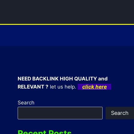
NEED BACKLINK HIGH QUALITY and
RELEVANT ?
let us help.
click here
Search
Search
Recent Posts