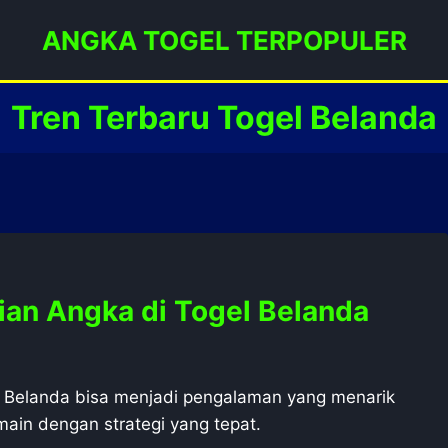
ANGKA TOGEL TERPOPULER
Tren Terbaru Togel Belanda
ian Angka di Togel Belanda
l Belanda bisa menjadi pengalaman yang menarik
ain dengan strategi yang tepat.