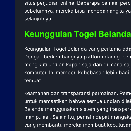
situs perjudian online. Beberapa pemain per
sebelumnya, mereka bisa menebak angka ya
selanjutnya.
Keunggulan Togel Belanda
Keunggulan Togel Belanda yang pertama ada
Dengan berkembangnya platform daring, pe
mengikuti undian kapan saja dan di mana sa
komputer. Ini memberi kebebasan lebih bagi 
tempat.
Keamanan dan transparansi permainan. Pemer
untuk memastikan bahwa semua undian dilaku
Belanda menggunakan sistem yang transpara
manipulasi. Selain itu, pemain dapat mengak
yang membantu mereka membuat keputusan y