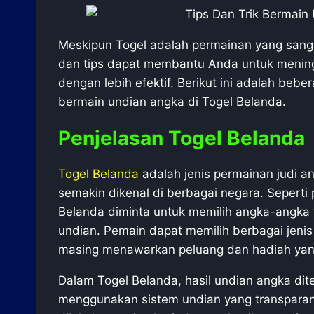
Meskipun Togel adalah permainan yang sang
dan tips dapat membantu Anda untuk menin
dengan lebih efektif. Berikut ini adalah bebe
bermain undian angka di Togel Belanda.
Penjelasan Togel Belanda
Togel Belanda
adalah jenis permainan judi an
semakin dikenal di berbagai negara. Sepert
Belanda diminta untuk memilih angka-angka t
undian. Pemain dapat memilih berbagai jenis
masing menawarkan peluang dan hadiah yan
Dalam Togel Belanda, hasil undian angka di
menggunakan sistem undian yang transparan