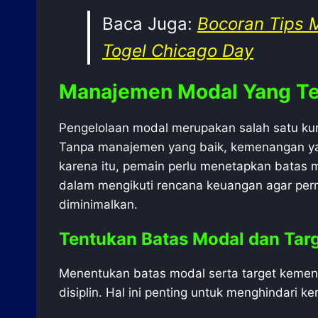
Baca Juga:
Bocoran Tips 
Togel Chicago Day
Manajemen Modal Yang T
Pengelolaan modal merupakan salah satu kun
Tanpa manajemen yang baik, kemenangan yang
karena itu, pemain perlu menetapkan batas m
dalam mengikuti rencana keuangan agar perma
diminimalkan.
Tentukan Batas Modal dan Tar
Menentukan batas modal serta target keme
disiplin. Hal ini penting untuk menghindari 