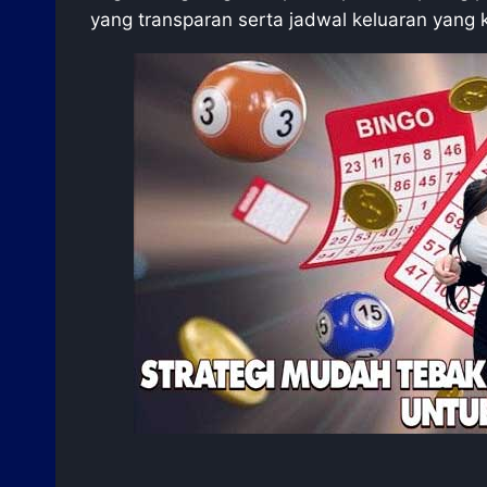
yang transparan serta jadwal keluaran yang 