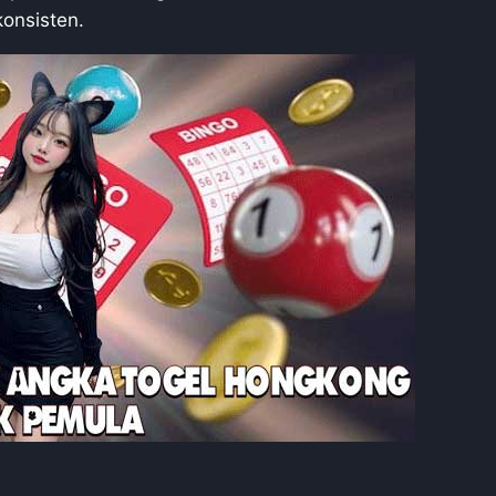
konsisten.