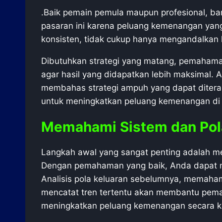
.Baik pemain pemula maupun profesional, ba
pasaran ini karena peluang kemenangan yan
konsisten, tidak cukup hanya mengandalkan
Dibutuhkan strategi yang matang, pemahama
agar hasil yang didapatkan lebih maksimal. A
membahas strategi ampuh yang dapat diter
untuk meningkatkan peluang kemenangan di
Memahami Sistem dan Pol
Langkah awal yang sangat penting adalah 
Dengan pemahaman yang baik, Anda dapat men
Analisis pola keluaran sebelumnya, memaha
mencatat tren tertentu akan membantu pema
meningkatkan peluang kemenangan secara ko