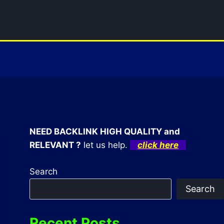
NEED BACKLINK HIGH QUALITY and
RELEVANT ?
let us help.
click here
Search
Search
Recent Posts