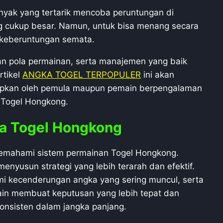
nyak yang tertarik mencoba peruntungan di
g cukup besar. Namun, untuk bisa menang secara
 keberuntungan semata.
n pola permainan, serta manajemen yang baik
rtikel
ANGKA TOGEL TERPOPULER
ini akan
apkan oleh pemula maupun pemain berpengalaman
 Togel Hongkong.
a Togel Hongkong
memahami sistem permainan Togel Hongkong.
yusun strategi yang lebih terarah dan efektif.
mi kecenderungan angka yang sering muncul, serta
in membuat keputusan yang lebih tepat dan
nsisten dalam jangka panjang.