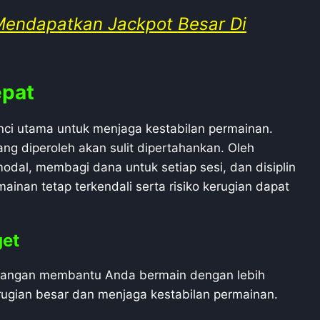
Mendapatkan Jackpot Besar Di
epat
ci utama untuk menjaga kestabilan permainan.
 diperoleh akan sulit dipertahankan. Oleh
odal, membagi dana untuk setiap sesi, dan disiplin
inan tetap terkendali serta risiko kerugian dapat
get
nangan membantu Anda bermain dengan lebih
kerugian besar dan menjaga kestabilan permainan.