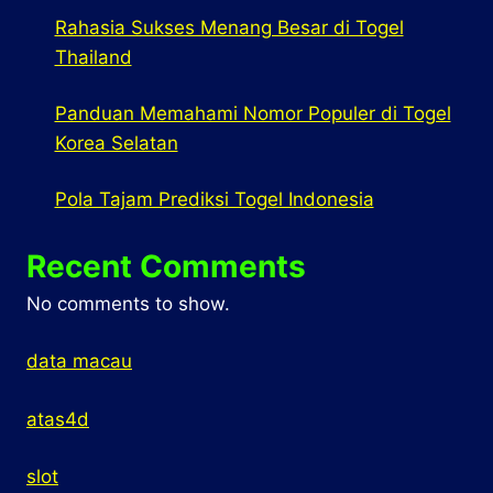
Rahasia Sukses Menang Besar di Togel
Thailand
Panduan Memahami Nomor Populer di Togel
Korea Selatan
Pola Tajam Prediksi Togel Indonesia
Recent Comments
No comments to show.
data macau
atas4d
slot