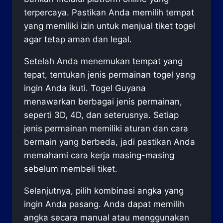
terpercaya. Pastikan Anda memilih tempat
yang memiliki izin untuk menjual tiket togel
agar tetap aman dan legal.
Setelah Anda menemukan tempat yang
tepat, tentukan jenis permainan togel yang
ingin Anda ikuti. Togel Guyana
menawarkan berbagai jenis permainan,
seperti 3D, 4D, dan seterusnya. Setiap
jenis permainan memiliki aturan dan cara
bermain yang berbeda, jadi pastikan Anda
memahami cara kerja masing-masing
sebelum membeli tiket.
Selanjutnya, pilih kombinasi angka yang
ingin Anda pasang. Anda dapat memilih
angka secara manual atau menggunakan