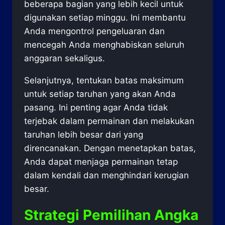
beberapa bagian yang lebih kecil untuk
digunakan setiap minggu. Ini membantu
Anda mengontrol pengeluaran dan
mencegah Anda menghabiskan seluruh
anggaran sekaligus.
Selanjutnya, tentukan batas maksimum
untuk setiap taruhan yang akan Anda
pasang. Ini penting agar Anda tidak
terjebak dalam permainan dan melakukan
taruhan lebih besar dari yang
direncanakan. Dengan menetapkan batas,
Anda dapat menjaga permainan tetap
dalam kendali dan menghindari kerugian
besar.
Strategi Pemilihan Angka