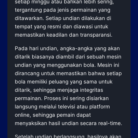
setiap minggu atau bahkan lebih sering,
tergantung pada jenis permainan yang
ditawarkan. Setiap undian dilakukan di
tempat yang resmi dan diawasi untuk
memastikan keadilan dan transparansi.
Pada hari undian, angka-angka yang akan
ditarik biasanya diambil dari sebuah mesin
undian yang menggunakan bola. Mesin ini
dirancang untuk memastikan bahwa setiap
bola memiliki peluang yang sama untuk
ditarik, sehingga menjaga integritas
permainan. Proses ini sering disiarkan
langsung melalui televisi atau platform
online, sehingga pemain dapat
menyaksikan hasil undian secara real-time.
Setelah undian berlangsung, hasilnya akan