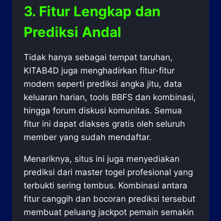
3. Fitur Lengkap dan
Prediksi Andal
Tidak hanya sebagai tempat taruhan,
KITAB4D juga menghadirkan fitur-fitur
modern seperti prediksi angka jitu, data
keluaran harian, tools BBFS dan kombinasi,
hingga forum diskusi komunitas. Semua
fitur ini dapat diakses gratis oleh seluruh
member yang sudah mendaftar.
Menariknya, situs ini juga menyediakan
prediksi dari master togel profesional yang
terbukti sering tembus. Kombinasi antara
fitur canggih dan bocoran prediksi tersebut
membuat peluang jackpot pemain semakin