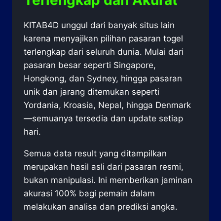
Terlengkap dan Akurat
KITAB4D unggul dari banyak situs lain
karena menyajikan pilihan pasaran togel
terlengkap dari seluruh dunia. Mulai dari
pasaran besar seperti Singapore,
Hongkong, dan Sydney, hingga pasaran
unik dan jarang ditemukan seperti
Yordania, Kroasia, Nepal, hingga Denmark
—semuanya tersedia dan update setiap
hari.
Semua data result yang ditampilkan
merupakan hasil asli dari pasaran resmi,
bukan manipulasi. Ini memberikan jaminan
akurasi 100% bagi pemain dalam
melakukan analisa dan prediksi angka.