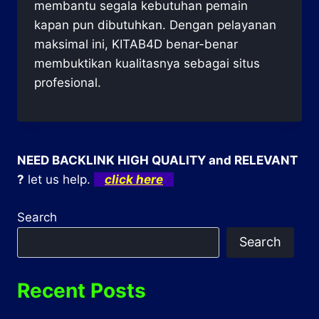
membantu segala kebutuhan pemain
kapan pun dibutuhkan. Dengan pelayanan
maksimal ini, KITAB4D benar-benar
membuktikan kualitasnya sebagai situs
profesional.
NEED BACKLINK HIGH QUALITY and RELEVANT
?
let us help.
click here
Search
Search
Recent Posts