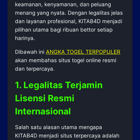
keamanan, kenyamanan, dan peluang
menang yang nyata. Dengan legalitas jelas
dan layanan profesional, KITAB4D menjadi
pilihan utama bagi ribuan bettor setiap
harinya.
Dibawah ini
ANGKA TOGEL TERPOPULER
akan membahas situs togel online resmi
dan terpercaya.
1. Legalitas Terjamin
Lisensi Resmi
Internasional
Salah satu alasan utama mengapa
KITAB4D menjadi situs terpercaya adalah