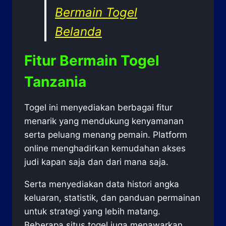
Bermain Togel
Belanda
Fitur Bermain Togel
Tanzania
Togel ini menyediakan berbagai fitur
menarik yang mendukung kenyamanan
serta peluang menang pemain. Platform
online menghadirkan kemudahan akses
judi kapan saja dan dari mana saja.
Serta menyediakan data histori angka
keluaran, statistik, dan panduan permainan
untuk strategi yang lebih matang.
Beberapa situs togel juga menawarkan