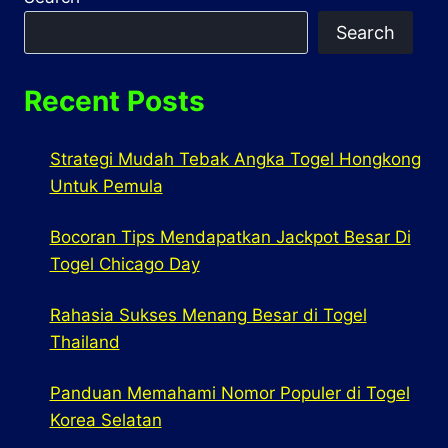
Search
Recent Posts
Strategi Mudah Tebak Angka Togel Hongkong
Untuk Pemula
Bocoran Tips Mendapatkan Jackpot Besar Di
Togel Chicago Day
Rahasia Sukses Menang Besar di Togel
Thailand
Panduan Memahami Nomor Populer di Togel
Korea Selatan