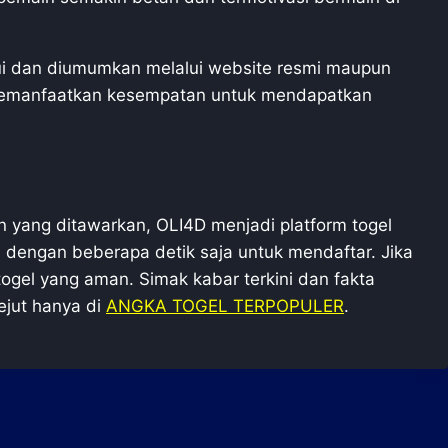
ui dan diumumkan melalui website resmi maupun
 memanfaatkan kesempatan untuk mendapatkan
 yang ditawarkan, OLI4D menjadi platform togel
 dengan beberapa detik saja untuk mendaftar. Jika
gel yang aman. Simak kabar terkini dan fakta
ejut hanya di
ANGKA TOGEL TERPOPULER
.