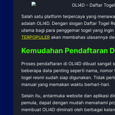
Salah satu platform terpercaya yang mena
adalah OLI4D. Dengan slogan Daftar Togel R
utama bagi para penggemar togel yang ingi
TERPOPULER
akan membahas ulasannya den
Kemudahan Pendaftaran D
Proses pendaftaran di OLI4D dibuat sangat 
beberapa data penting seperti nama, nomor t
togel resmi sudah siap digunakan. Tidak perl
manual yang memakan waktu berhari-hari.
Selain itu, antarmuka website dan aplikasi d
pemula, dapat dengan mudah memahami proses
membuat OLI4D diminati oleh berbagai kala