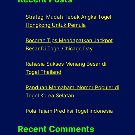
Strategi Mudah Tebak Angka Togel
Hongkong Untuk Pemula
Bocoran Tips Mendapatkan Jackpot
Besar Di Togel Chicago Day
Rahasia Sukses Menang Besar di
Togel Thailand
Panduan Memahami Nomor Populer di
Togel Korea Selatan
Pola Tajam Prediksi Togel Indonesia
Recent Comments