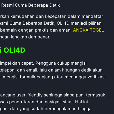
warkan kemudahan dan kecepatan dalam mendaftar
esmi Cuma Beberapa Detik, OLI4D menjadi pilihan
n bermain dengan praktis dan aman.
ANGKA TOGEL
gan lengkap dan benar.
i OLI4D
simpel dan cepat. Pengguna cukup mengisi
elepon, dan email, lalu dalam hitungan detik akun
u mengisi formulir panjang atau menunggu verifikasi
irancang user-friendly sehingga siapa pun, termasuk
 pendaftaran dan navigasi situs. Hal ini
ngan, dari yang sudah berpengalaman hingga