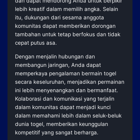
dan dapat mendorong Anda untuk berpikir
lebih kreatif dalam memilih angka. Selain
itu, dukungan dari sesama anggota
komunitas dapat memberikan dorongan
tambahan untuk tetap berfokus dan tidak
cepat putus asa.
Dengan menjalin hubungan dan
membangun jaringan, Anda dapat
memperkaya pengalaman bermain togel
secara keseluruhan, menjadikan permainan
ini lebih menyenangkan dan bermanfaat.
Kolaborasi dan komunikasi yang terjalin
dalam komunitas dapat menjadi kunci
dalam memahami lebih dalam seluk-beluk
dunia togel, memberikan keunggulan
kompetitif yang sangat berharga.