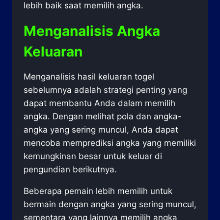
lebih baik saat memilih angka.
Menganalisis Angka
Keluaran
Menganalisis hasil keluaran togel
sebelumnya adalah strategi penting yang
dapat membantu Anda dalam memilih
angka. Dengan melihat pola dan angka-
angka yang sering muncul, Anda dapat
mencoba memprediksi angka yang memiliki
kemungkinan besar untuk keluar di
pengundian berikutnya.
Beberapa pemain lebih memilih untuk
bermain dengan angka yang sering muncul,
sementara yang lainnya memilih angka