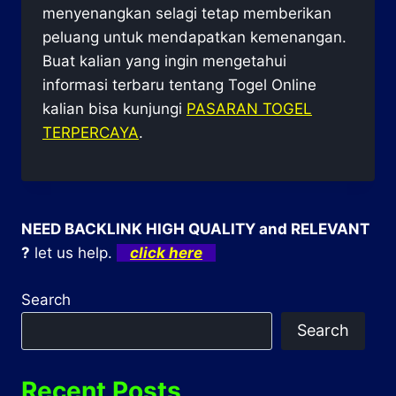
menyenangkan selagi tetap memberikan
peluang untuk mendapatkan kemenangan. ​
Buat kalian yang ingin mengetahui
informasi terbaru tentang Togel Online
kalian bisa kunjungi
PASARAN TOGEL
TERPERCAYA
.
NEED BACKLINK HIGH QUALITY and RELEVANT
?
let us help.
click here
Search
Search
Recent Posts