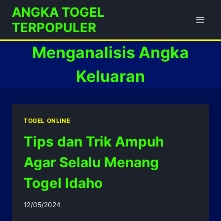
Skip
ANGKA TOGEL
to
TERPOPULER
content
Menganalisis Angka
Keluaran
TOGEL ONLINE
Tips dan Trik Ampuh
Agar Selalu Menang
Togel Idaho
12/05/2024