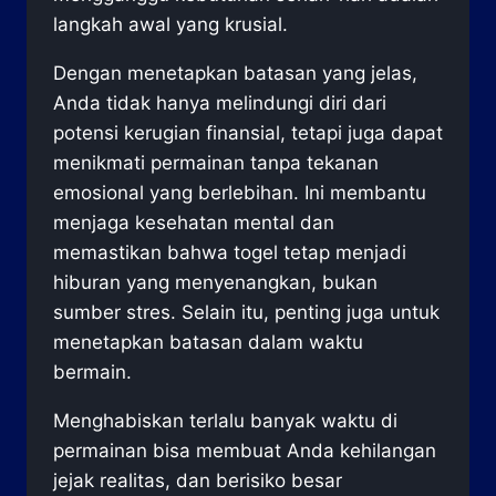
langkah awal yang krusial.
Dengan menetapkan batasan yang jelas,
Anda tidak hanya melindungi diri dari
potensi kerugian finansial, tetapi juga dapat
menikmati permainan tanpa tekanan
emosional yang berlebihan. Ini membantu
menjaga kesehatan mental dan
memastikan bahwa togel tetap menjadi
hiburan yang menyenangkan, bukan
sumber stres. Selain itu, penting juga untuk
menetapkan batasan dalam waktu
bermain.
Menghabiskan terlalu banyak waktu di
permainan bisa membuat Anda kehilangan
jejak realitas, dan berisiko besar