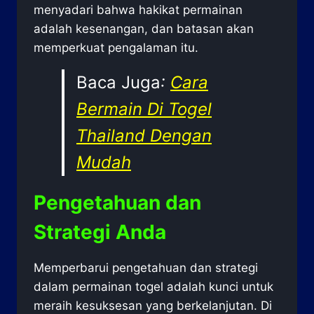
menyadari bahwa hakikat permainan
adalah kesenangan, dan batasan akan
memperkuat pengalaman itu.
Baca Juga
:
Cara
Bermain Di Togel
Thailand Dengan
Mudah
Pengetahuan dan
Strategi Anda
​Memperbarui pengetahuan dan strategi
dalam permainan togel adalah kunci untuk
meraih kesuksesan yang berkelanjutan.​ Di