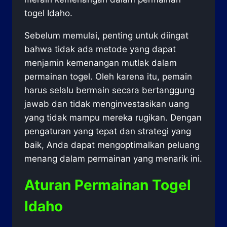
togel Idaho.
Sebelum memulai, penting untuk diingat
bahwa tidak ada metode yang dapat
menjamin kemenangan mutlak dalam
permainan togel. Oleh karena itu, pemain
harus selalu bermain secara bertanggung
jawab dan tidak menginvestasikan uang
yang tidak mampu mereka rugikan. Dengan
pengaturan yang tepat dan strategi yang
baik, Anda dapat mengoptimalkan peluang
menang dalam permainan yang menarik ini.
Aturan Permainan Togel
Idaho