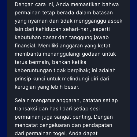
Dengan cara ini, Anda memastikan bahwa
permainan tetap berada dalam batasan
yang nyaman dan tidak mengganggu aspek
lain dari kehidupan sehari-hari, seperti
kebutuhan dasar dan tanggung jawab
finansial. Memiliki anggaran yang ketat
membantu menanggulangi godaan untuk
terus bermain, bahkan ketika
keberuntungan tidak berpihak; ini adalah
prinsip kunci untuk melindungi diri dari
kerugian yang lebih besar.
Selain mengatur anggaran, catatan setiap
transaksi dan hasil dari setiap sesi
permainan juga sangat penting. Dengan
mencatat pengeluaran dan pendapatan
dari permainan togel, Anda dapat