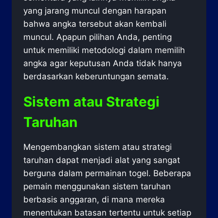
yang jarang muncul dengan harapan
bahwa angka tersebut akan kembali
muncul. Apapun pilihan Anda, penting
untuk memiliki metodologi dalam memilih
angka agar keputusan Anda tidak hanya
berdasarkan keberuntungan semata.
Sistem atau Strategi
Taruhan
Mengembangkan sistem atau strategi
taruhan dapat menjadi alat yang sangat
berguna dalam permainan togel. Beberapa
pemain menggunakan sistem taruhan
berbasis anggaran, di mana mereka
menentukan batasan tertentu untuk setiap