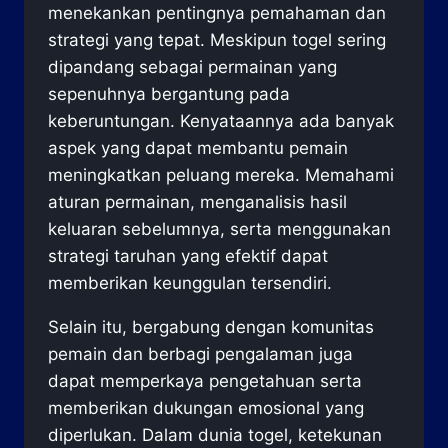
menekankan pentingnya pemahaman dan
strategi yang tepat. Meskipun togel sering
dipandang sebagai permainan yang
sepenuhnya bergantung pada
keberuntungan. Kenyataannya ada banyak
aspek yang dapat membantu pemain
meningkatkan peluang mereka. Memahami
aturan permainan, menganalisis hasil
keluaran sebelumnya, serta menggunakan
strategi taruhan yang efektif dapat
memberikan keunggulan tersendiri.
Selain itu, bergabung dengan komunitas
pemain dan berbagi pengalaman juga
dapat memperkaya pengetahuan serta
memberikan dukungan emosional yang
diperlukan. Dalam dunia togel, ketekunan