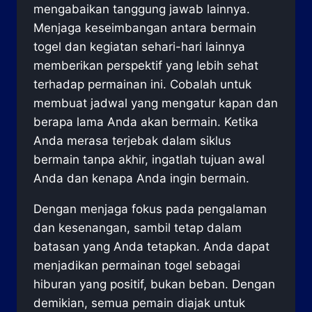
mengabaikan tanggung jawab lainnya.
Menjaga keseimbangan antara bermain
togel dan kegiatan sehari-hari lainnya
memberikan perspektif yang lebih sehat
terhadap permainan ini. Cobalah untuk
membuat jadwal yang mengatur kapan dan
berapa lama Anda akan bermain. Ketika
Anda merasa terjebak dalam siklus
bermain tanpa akhir, ingatlah tujuan awal
Anda dan kenapa Anda ingin bermain.
Dengan menjaga fokus pada pengalaman
dan kesenangan, sambil tetap dalam
batasan yang Anda tetapkan. Anda dapat
menjadikan permainan togel sebagai
hiburan yang positif, bukan beban. Dengan
demikian, semua pemain diajak untuk