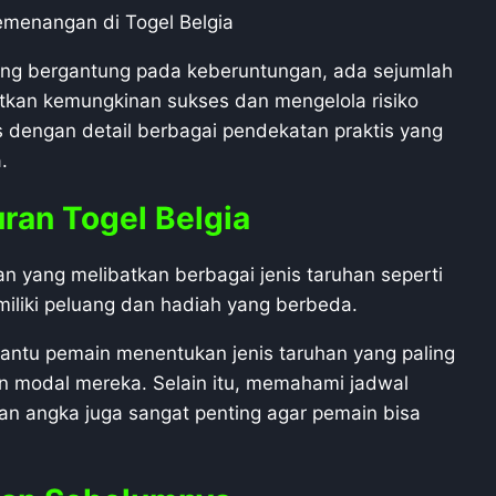
ang bergantung pada keberuntungan, ada sejumlah
atkan kemungkinan sukses dan mengelola risiko
s dengan detail berbagai pendekatan praktis yang
.
an Togel Belgia
an yang melibatkan berbagai jenis taruhan seperti
miliki peluang dan hadiah yang berbeda.
antu pemain menentukan jenis taruhan yang paling
 modal mereka. Selain itu, memahami jadwal
an angka juga sangat penting agar pemain bisa