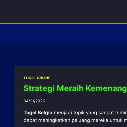
Skip
to
content
TOGEL ONLINE
Strategi Meraih Kemenanga
04/21/2025
Togel Belgia
menjadi topik yang sangat dimi
dapat meningkatkan peluang mereka untuk 