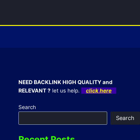
NEED BACKLINK HIGH QUALITY and
RELEVANT ?
let us help.
click here
Search
Search
Recent Posts