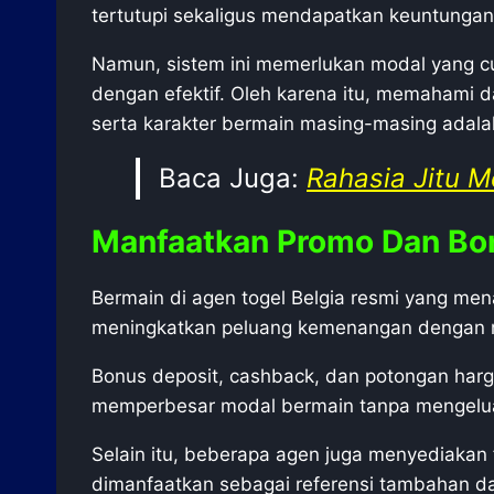
tertutupi sekaligus mendapatkan keuntungan
Namun, sistem ini memerlukan modal yang cuk
dengan efektif. Oleh karena itu, memahami 
serta karakter bermain masing-masing adalah
Baca Juga:
Rahasia Jitu 
Manfaatkan Promo Dan Bon
Bermain di agen togel Belgia resmi yang m
meningkatkan peluang kemenangan dengan mo
Bonus deposit, cashback, dan potongan harga
memperbesar modal bermain tanpa mengelu
Selain itu, beberapa agen juga menyediakan f
dimanfaatkan sebagai referensi tambahan d