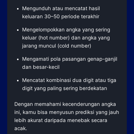
Mengunduh atau mencatat hasil
keluaran 30–50 periode terakhir
Mengelompokkan angka yang sering
keluar (hot number) dan angka yang
jarang muncul (cold number)
Mengamati pola pasangan genap-ganjil
dan besar-kecil
Mencatat kombinasi dua digit atau tiga
digit yang paling sering berdekatan
Dengan memahami kecenderungan angka
ini, kamu bisa menyusun prediksi yang jauh
lebih akurat daripada menebak secara
acak.