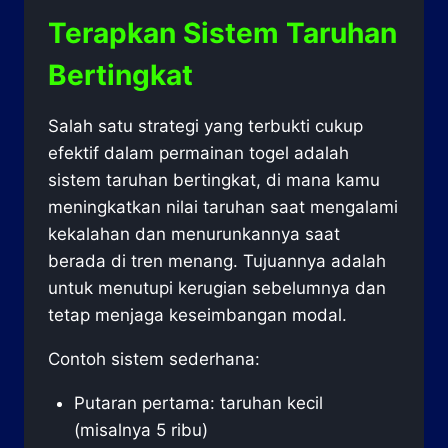
Terapkan Sistem Taruhan
Bertingkat
Salah satu strategi yang terbukti cukup
efektif dalam permainan togel adalah
sistem taruhan bertingkat, di mana kamu
meningkatkan nilai taruhan saat mengalami
kekalahan dan menurunkannya saat
berada di tren menang. Tujuannya adalah
untuk menutupi kerugian sebelumnya dan
tetap menjaga keseimbangan modal.
Contoh sistem sederhana:
Putaran pertama: taruhan kecil
(misalnya 5 ribu)