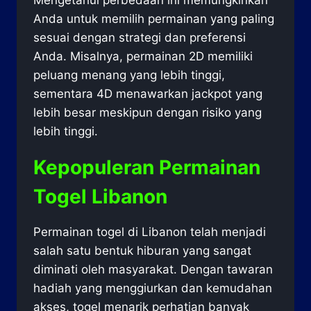
Mengetahui perbedaan ini memungkinkan
Anda untuk memilih permainan yang paling
sesuai dengan strategi dan preferensi
Anda. Misalnya, permainan 2D memiliki
peluang menang yang lebih tinggi,
sementara 4D menawarkan jackpot yang
lebih besar meskipun dengan risiko yang
lebih tinggi.
Kepopuleran Permainan
Togel Libanon
Permainan togel di Libanon telah menjadi
salah satu bentuk hiburan yang sangat
diminati oleh masyarakat. Dengan tawaran
hadiah yang menggiurkan dan kemudahan
akses, togel menarik perhatian banyak