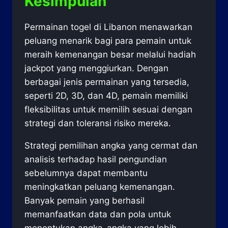
Kesimpulan
Permainan togel di Libanon menawarkan
peluang menarik bagi para pemain untuk
meraih kemenangan besar melalui hadiah
jackpot yang menggiurkan. Dengan
berbagai jenis permainan yang tersedia,
seperti 2D, 3D, dan 4D, pemain memiliki
fleksibilitas untuk memilih sesuai dengan
strategi dan toleransi risiko mereka.
Strategi pemilihan angka yang cermat dan
analisis terhadap hasil pengundian
sebelumnya dapat membantu
meningkatkan peluang kemenangan.
Banyak pemain yang berhasil
memanfaatkan data dan pola untuk