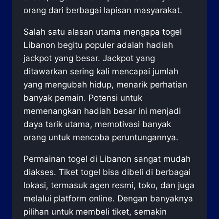
orang dari berbagai lapisan masyarakat.
Salah satu alasan utama mengapa togel
Libanon begitu populer adalah hadiah
jackpot yang besar. Jackpot yang
ditawarkan sering kali mencapai jumlah
yang mengubah hidup, menarik perhatian
banyak pemain. Potensi untuk
memenangkan hadiah besar ini menjadi
daya tarik utama, memotivasi banyak
orang untuk mencoba peruntungannya.
Permainan togel di Libanon sangat mudah
diakses. Tiket togel bisa dibeli di berbagai
lokasi, termasuk agen resmi, toko, dan juga
melalui platform online. Dengan banyaknya
pilihan untuk membeli tiket, semakin