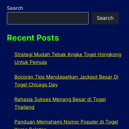
Search
Search
Recent Posts
Strategi Mudah Tebak Angka Togel Hongkong
Untuk Pemula
Bocoran Tips Mendapatkan Jackpot Besar Di
Togel Chicago Day
Rahasia Sukses Menang Besar di Togel
Thailand
Panduan Memahami Nomor Populer di Togel