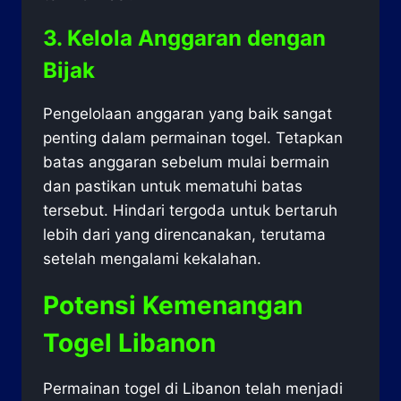
3. Kelola Anggaran dengan
Bijak
Pengelolaan anggaran yang baik sangat
penting dalam permainan togel. Tetapkan
batas anggaran sebelum mulai bermain
dan pastikan untuk mematuhi batas
tersebut. Hindari tergoda untuk bertaruh
lebih dari yang direncanakan, terutama
setelah mengalami kekalahan.
Potensi Kemenangan
Togel Libanon
Permainan togel di Libanon telah menjadi