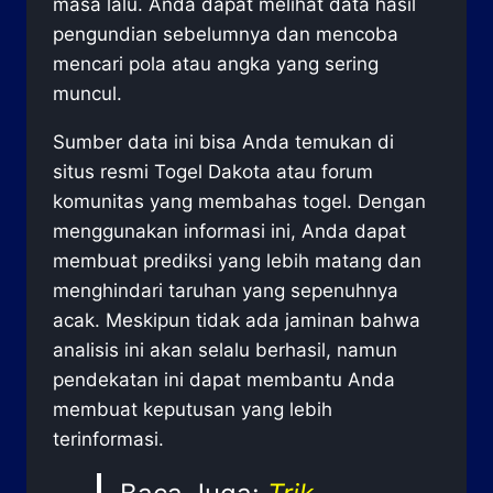
masa lalu. Anda dapat melihat data hasil
pengundian sebelumnya dan mencoba
mencari pola atau angka yang sering
muncul.
Sumber data ini bisa Anda temukan di
situs resmi Togel Dakota atau forum
komunitas yang membahas togel. Dengan
menggunakan informasi ini, Anda dapat
membuat prediksi yang lebih matang dan
menghindari taruhan yang sepenuhnya
acak. Meskipun tidak ada jaminan bahwa
analisis ini akan selalu berhasil, namun
pendekatan ini dapat membantu Anda
membuat keputusan yang lebih
terinformasi.