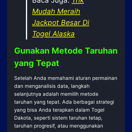
Baca Juga:
Trik
Mudah Meraih
Jackpot Besar Di
Togel Alaska
Gunakan Metode Taruhan
yang Tepat
Setelah Anda memahami aturan permainan
dan menganalisis data, langkah
selanjutnya adalah memilih metode
taruhan yang tepat. Ada berbagai strategi
yang bisa Anda terapkan dalam Togel
Dakota, seperti sistem taruhan tetap,
taruhan progresif, atau menggunakan