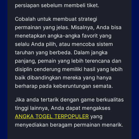
persiapan sebelum membeli tiket.
Cobalah untuk membuat strategi
permainan yang jelas. Misalnya, Anda bisa
menetapkan angka-angka favorit yang
selalu Anda pilih, atau mencoba sistem
taruhan yang berbeda. Dalam jangka
panjang, pemain yang lebih terencana dan
disiplin cenderung memiliki hasil yang lebih
baik dibandingkan mereka yang hanya
berharap pada keberuntungan semata.
Jika anda tertarik dengan game berkualitas
tinggi lainnya, Anda dapat mengakses
ANGKA TOGEL TERPOPULER
yang
menyediakan beragam permainan menarik.