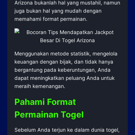
Arizona bukanlah hal yang mustahil, namun
juga bukan hal yang mudah dengan
memahami format permainan.
Menggunakan metode statistik, mengelola
keuangan dengan bijak, dan tidak hanya
bergantung pada keberuntungan, Anda
dapat meningkatkan peluang Anda untuk
meraih kemenangan.
Pahami Format
Permainan Togel
Sebelum Anda terjun ke dalam dunia togel,