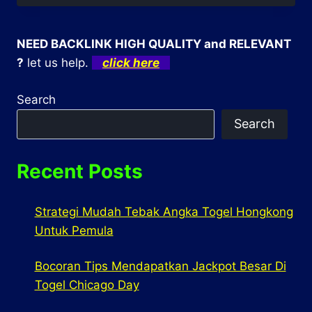
NEED BACKLINK HIGH QUALITY and RELEVANT
?
let us help.
click here
Search
Search
Recent Posts
Strategi Mudah Tebak Angka Togel Hongkong
Untuk Pemula
Bocoran Tips Mendapatkan Jackpot Besar Di
Togel Chicago Day