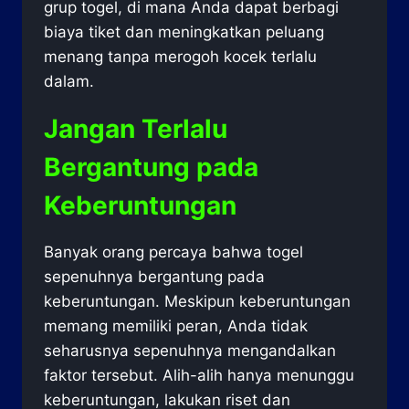
grup togel, di mana Anda dapat berbagi
biaya tiket dan meningkatkan peluang
menang tanpa merogoh kocek terlalu
dalam.
Jangan Terlalu
Bergantung pada
Keberuntungan
Banyak orang percaya bahwa togel
sepenuhnya bergantung pada
keberuntungan. Meskipun keberuntungan
memang memiliki peran, Anda tidak
seharusnya sepenuhnya mengandalkan
faktor tersebut. Alih-alih hanya menunggu
keberuntungan, lakukan riset dan