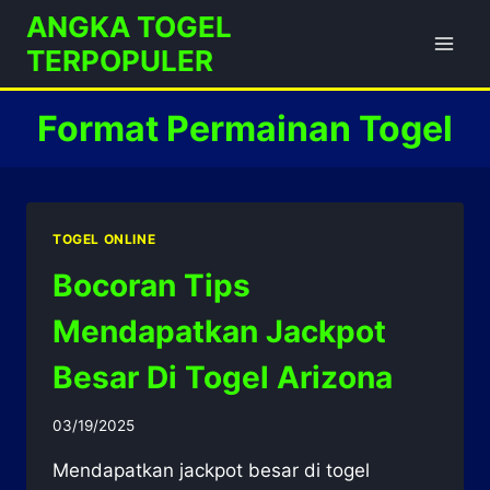
Skip
ANGKA TOGEL
to
TERPOPULER
content
Format Permainan Togel
TOGEL ONLINE
Bocoran Tips
Mendapatkan Jackpot
Besar Di Togel Arizona
03/19/2025
Mendapatkan jackpot besar di togel