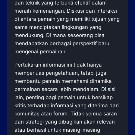
dan teknik yang terbukti efektif dalam
meraih kemenangan. Diskusi dan interaksi
di antara pemain yang memiliki tujuan yang
sama menciptakan lingkungan yang
mendukung. Di mana seseorang bisa
mendapatkan berbagai perspektif baru
mengenai permainan.
Pertukaran informasi ini tidak hanya
memperluas pengetahuan, tetapi juga
membantu pemain memahami dinamika
permainan secara lebih mendalam. Di sisi
lain, penting bagi pemain untuk bersikap
kritis terhadap informasi yang diterima dari
komunitas atau forum. Tidak semua saran
dan strategi yang dibagikan akan relevan
atau berhasil untuk masing-masing