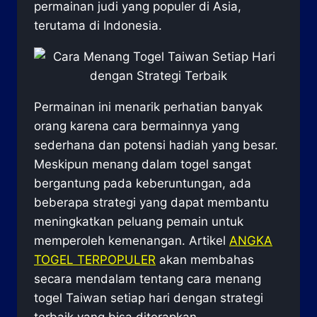
permainan judi yang populer di Asia,
terutama di Indonesia.
Permainan ini menarik perhatian banyak
orang karena cara bermainnya yang
sederhana dan potensi hadiah yang besar.
Meskipun menang dalam togel sangat
bergantung pada keberuntungan, ada
beberapa strategi yang dapat membantu
meningkatkan peluang pemain untuk
memperoleh kemenangan. Artikel
ANGKA
TOGEL TERPOPULER
akan membahas
secara mendalam tentang cara menang
togel Taiwan setiap hari dengan strategi