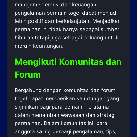
manajemen emosi dan keuangan,
pengalaman bermain togel dapat menjadi
lebih positif dan berkelanjutan. Menjadikan
permainan ini tidak hanya sebagai sumber
hiburan tetapi juga sebagai peluang untuk
meraih keuntungan.
Mengikuti Komunitas dan
Forum
Bergabung dengan komunitas dan forum
togel dapat memberikan keuntungan yang
signifikan bagi para pemain. Terutama
dalam menambah wawasan dan strategi
permainan. Dalam komunitas ini, para
anggota saling berbagi pengalaman, tips,