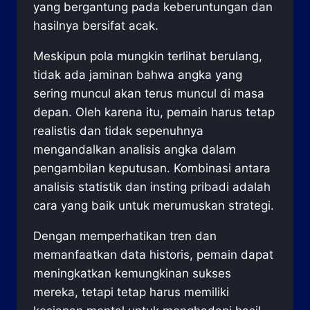
yang bergantung pada keberuntungan dan
hasilnya bersifat acak.
Meskipun pola mungkin terlihat berulang,
tidak ada jaminan bahwa angka yang
sering muncul akan terus muncul di masa
depan. Oleh karena itu, pemain harus tetap
realistis dan tidak sepenuhnya
mengandalkan analisis angka dalam
pengambilan keputusan. Kombinasi antara
analisis statistik dan insting pribadi adalah
cara yang baik untuk merumuskan strategi.
Dengan memperhatikan tren dan
memanfaatkan data historis, pemain dapat
meningkatkan kemungkinan sukses
mereka, tetapi tetap harus memiliki