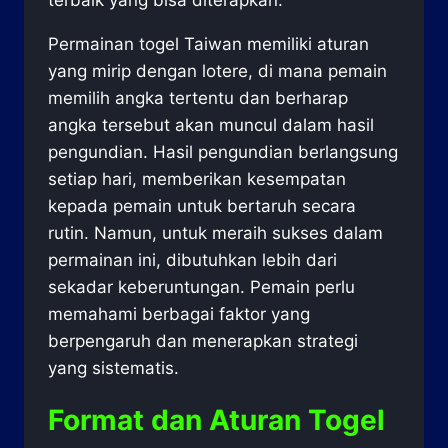
terbaik yang bisa diterapkan.
Permainan togel Taiwan memiliki aturan
yang mirip dengan lotere, di mana pemain
memilih angka tertentu dan berharap
angka tersebut akan muncul dalam hasil
pengundian. Hasil pengundian berlangsung
setiap hari, memberikan kesempatan
kepada pemain untuk bertaruh secara
rutin. Namun, untuk meraih sukses dalam
permainan ini, dibutuhkan lebih dari
sekadar keberuntungan. Pemain perlu
memahami berbagai faktor yang
berpengaruh dan menerapkan strategi
yang sistematis.
Format dan Aturan Togel