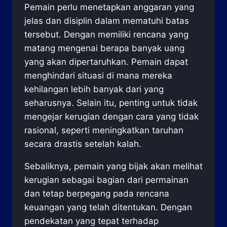
Pemain perlu menetapkan anggaran yang
jelas dan disiplin dalam mematuhi batas
tersebut. Dengan memiliki rencana yang
matang mengenai berapa banyak uang
yang akan dipertaruhkan. Pemain dapat
menghindari situasi di mana mereka
kehilangan lebih banyak dari yang
seharusnya. Selain itu, penting untuk tidak
mengejar kerugian dengan cara yang tidak
rasional, seperti meningkatkan taruhan
secara drastis setelah kalah.
Sebaliknya, pemain yang bijak akan melihat
kerugian sebagai bagian dari permainan
dan tetap berpegang pada rencana
keuangan yang telah ditentukan. Dengan
pendekatan yang tepat terhadap