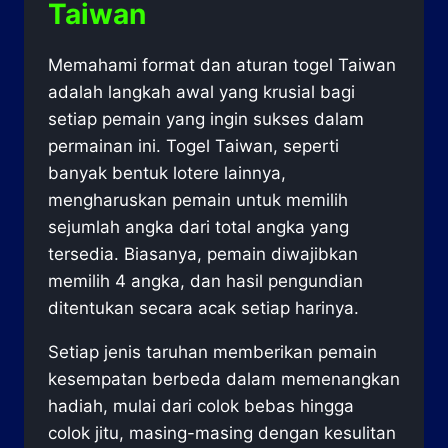
Taiwan
Memahami format dan aturan togel Taiwan
adalah langkah awal yang krusial bagi
setiap pemain yang ingin sukses dalam
permainan ini. Togel Taiwan, seperti
banyak bentuk lotere lainnya,
mengharuskan pemain untuk memilih
sejumlah angka dari total angka yang
tersedia. Biasanya, pemain diwajibkan
memilih 4 angka, dan hasil pengundian
ditentukan secara acak setiap harinya.
Setiap jenis taruhan memberikan pemain
kesempatan berbeda dalam memenangkan
hadiah, mulai dari colok bebas hingga
colok jitu, masing-masing dengan kesulitan