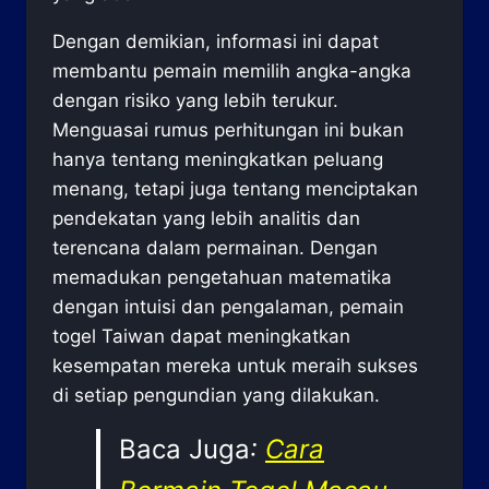
Dengan demikian, informasi ini dapat
membantu pemain memilih angka-angka
dengan risiko yang lebih terukur.
Menguasai rumus perhitungan ini bukan
hanya tentang meningkatkan peluang
menang, tetapi juga tentang menciptakan
pendekatan yang lebih analitis dan
terencana dalam permainan. Dengan
memadukan pengetahuan matematika
dengan intuisi dan pengalaman, pemain
togel Taiwan dapat meningkatkan
kesempatan mereka untuk meraih sukses
di setiap pengundian yang dilakukan.
Baca Juga
:
Cara