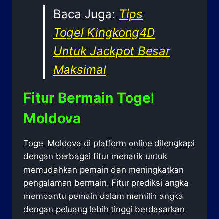
Baca Juga:
Tips
Togel Kingkong4D
Untuk Jackpot Besar
Maksimal
Fitur Bermain Togel
Moldova
Togel Moldova di platform online dilengkapi
dengan berbagai fitur menarik untuk
memudahkan pemain dan meningkatkan
pengalaman bermain. Fitur prediksi angka
membantu pemain dalam memilih angka
dengan peluang lebih tinggi berdasarkan