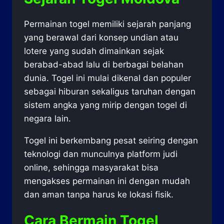
Permainan togel memiliki sejarah panjang
yang berawal dari konsep undian atau
lotere yang sudah dimainkan sejak
berabad-abad lalu di berbagai belahan
dunia. Togel ini mulai dikenal dan populer
sebagai hiburan sekaligus taruhan dengan
sistem angka yang mirip dengan togel di
negara lain.
Togel ini berkembang pesat seiring dengan
teknologi dan munculnya platform judi
online, sehingga masyarakat bisa
mengakses permainan ini dengan mudah
dan aman tanpa harus ke lokasi fisik.
Cara Bermain Togel