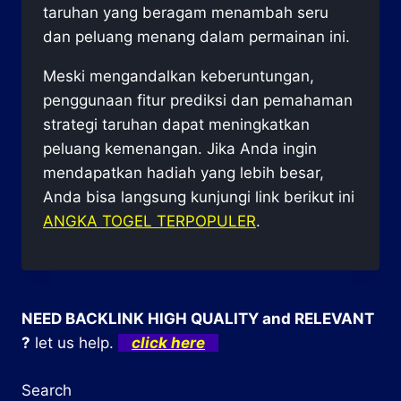
taruhan yang beragam menambah seru
dan peluang menang dalam permainan ini.
Meski mengandalkan keberuntungan,
penggunaan fitur prediksi dan pemahaman
strategi taruhan dapat meningkatkan
peluang kemenangan. Jika Anda ingin
mendapatkan hadiah yang lebih besar,
Anda bisa langsung kunjungi link berikut ini
ANGKA TOGEL TERPOPULER
.
NEED BACKLINK HIGH QUALITY and RELEVANT
?
let us help.
click here
Search