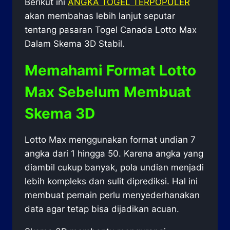
Berikut ini
ANGKA TOGEL TERPOPULER
akan membahas lebih lanjut seputar
tentang pasaran Togel Canada Lotto Max
Dalam Skema 3D Stabil.
Memahami Format Lotto
Max Sebelum Membuat
Skema 3D
Lotto Max menggunakan format undian 7
angka dari 1 hingga 50. Karena angka yang
diambil cukup banyak, pola undian menjadi
lebih kompleks dan sulit diprediksi. Hal ini
membuat pemain perlu menyederhanakan
data agar tetap bisa dijadikan acuan.