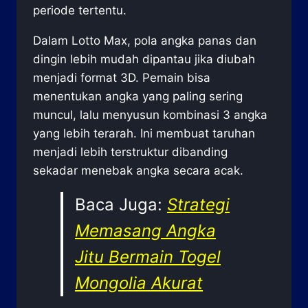
periode tertentu.
Dalam Lotto Max, pola angka panas dan
dingin lebih mudah dipantau jika diubah
menjadi format 3D. Pemain bisa
menentukan angka yang paling sering
muncul, lalu menyusun kombinasi 3 angka
yang lebih terarah. Ini membuat taruhan
menjadi lebih terstruktur dibanding
sekadar menebak angka secara acak.
Baca Juga:
Strategi
Memasang Angka
Jitu Bermain Togel
Mongolia Akurat