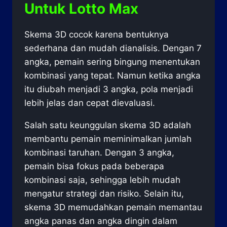
Untuk Lotto Max
Skema 3D cocok karena bentuknya
sederhana dan mudah dianalisis. Dengan 7
angka, pemain sering bingung menentukan
kombinasi yang tepat. Namun ketika angka
itu diubah menjadi 3 angka, pola menjadi
lebih jelas dan cepat dievaluasi.
Salah satu keunggulan skema 3D adalah
membantu pemain meminimalkan jumlah
kombinasi taruhan. Dengan 3 angka,
pemain bisa fokus pada beberapa
kombinasi saja, sehingga lebih mudah
mengatur strategi dan risiko. Selain itu,
skema 3D memudahkan pemain memantau
angka panas dan angka dingin dalam