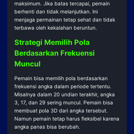
maksimum. Jika batas tercapai, pemain
berhenti dan tidak melanjutkan. Ini
menjaga permainan tetap sehat dan tidak
terbawa oleh kekalahan beruntun.
Strategi Memilih Pola
Berdasarkan Frekuensi
Muncul
Pemain bisa memilih pola berdasarkan
frekuensi angka dalam periode tertentu.
Misalnya dalam 20 undian terakhir, angka
3, 17, dan 29 sering muncul. Pemain bisa
membuat pola 3D dari angka tersebut.
Namun pemain tetap harus fleksibel karena
angka panas bisa berubah.