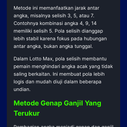
Metode ini memanfaatkan jarak antar
angka, misalnya selisih 3, 5, atau 7.
Contohnya kombinasi angka 4, 9, 14
memiliki selisih 5. Pola selisih dianggap
lebih stabil karena fokus pada hubungan
antar angka, bukan angka tunggal.
Dalam Lotto Max, pola selisih membantu
pemain menghindari angka acak yang tidak
saling berkaitan. Ini membuat pola lebih
logis dan mudah diuji dalam beberapa
undian.
Metode Genap Ganjil Yang
Terukur