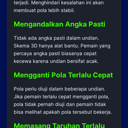
terjadi. Menghindari kesalahan ini akan
membuat pola lebih stabil.
Mengandalkan Angka Pasti
Tidak ada angka pasti dalam undian.
Skema 3D hanya alat bantu. Pemain yang
percaya angka pasti biasanya cepat
kecewa karena undian bersifat acak.
Mengganti Pola Terlalu Cepat
Pola perlu diuji dalam beberapa undian.
Jika pemain terlalu cepat mengganti pola,
pola tidak pernah diuji dan pemain tidak
bisa melihat apakah pola tersebut bekerja.
Memasang Taruhan Terlalu