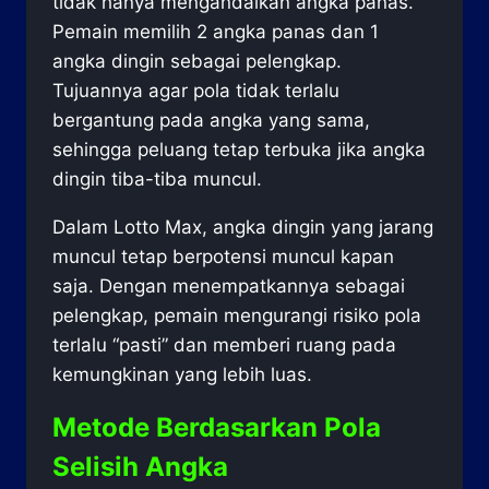
tidak hanya mengandalkan angka panas.
Pemain memilih 2 angka panas dan 1
angka dingin sebagai pelengkap.
Tujuannya agar pola tidak terlalu
bergantung pada angka yang sama,
sehingga peluang tetap terbuka jika angka
dingin tiba-tiba muncul.
Dalam Lotto Max, angka dingin yang jarang
muncul tetap berpotensi muncul kapan
saja. Dengan menempatkannya sebagai
pelengkap, pemain mengurangi risiko pola
terlalu “pasti” dan memberi ruang pada
kemungkinan yang lebih luas.
Metode Berdasarkan Pola
Selisih Angka