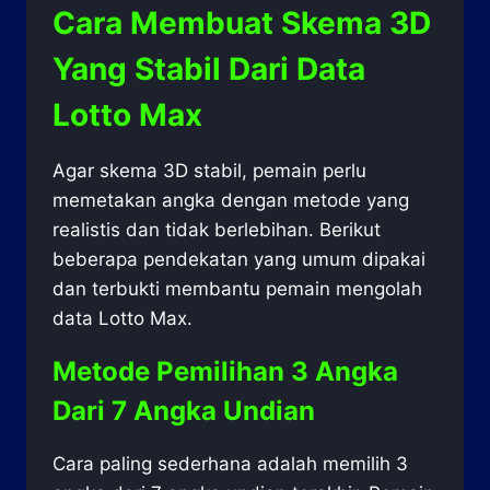
Cara Membuat Skema 3D
Yang Stabil Dari Data
Lotto Max
Agar skema 3D stabil, pemain perlu
memetakan angka dengan metode yang
realistis dan tidak berlebihan. Berikut
beberapa pendekatan yang umum dipakai
dan terbukti membantu pemain mengolah
data Lotto Max.
Metode Pemilihan 3 Angka
Dari 7 Angka Undian
Cara paling sederhana adalah memilih 3