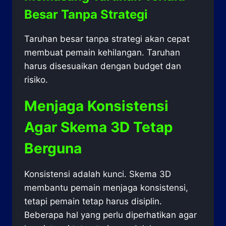
Besar Tanpa Strategi
Taruhan besar tanpa strategi akan cepat
membuat pemain kehilangan. Taruhan
harus disesuaikan dengan budget dan
risiko.
Menjaga Konsistensi
Agar Skema 3D Tetap
Berguna
Konsistensi adalah kunci. Skema 3D
membantu pemain menjaga konsistensi,
tetapi pemain tetap harus disiplin.
Beberapa hal yang perlu diperhatikan agar