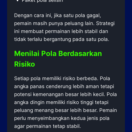
Dengan cara ini, jika satu pola gagal,
pemain masih punya peluang lain. Strategi
ini membuat permainan lebih stabil dan
tidak terlalu bergantung pada satu pola.
Menilai Pola Berdasarkan
Risiko
Setiap pola memiliki risiko berbeda. Pola
angka panas cenderung lebih aman tetapi
potensi kemenangan besar lebih kecil. Pola
angka dingin memiliki risiko tinggi tetapi
peluang menang besar lebih besar. Pemain
perlu menyeimbangkan kedua jenis pola
agar permainan tetap stabil.