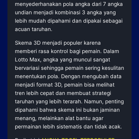
menyederhanakan pola angka dari 7 angka
undian menjadi kombinasi 3 angka yang
lebih mudah dipahami dan dipakai sebagai
acuan taruhan.
Skema 3D menjadi populer karena
memberi rasa kontrol bagi pemain. Dalam
Lotto Max, angka yang muncul sangat
bervariasi sehingga pemain sering kesulitan
menentukan pola. Dengan mengubah data
menjadi format 3D, pemain bisa melihat
tren lebih cepat dan membuat strategi
taruhan yang lebih terarah. Namun, penting
dipahami bahwa skema ini bukan jaminan
menang, melainkan alat bantu agar
permainan lebih sistematis dan tidak acak.